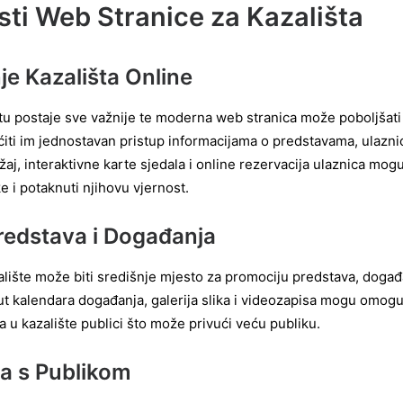
ti Web Stranice za Kazališta
je Kazališta Online
tu postaje sve važnije te moderna web stranica može poboljšati 
ućiti im jednostavan pristup informacijama o predstavama, ulazn
žaj, interaktivne karte sjedala i online rezervacija ulaznica mogu
e i potaknuti njihovu vjernost.
redstava i Događanja
alište može biti središnje mjesto za promociju predstava, događ
ut kalendara događanja, galerija slika i videozapisa mogu omogu
a u kazalište publici što može privući veću publiku.
a s Publikom