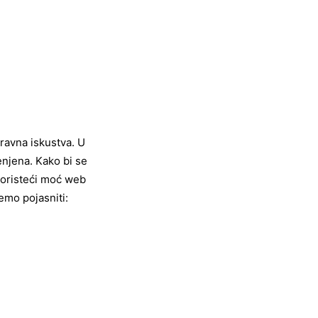
oravna iskustva. U
enjena. Kako bi se
 koristeći moć web
emo pojasniti: