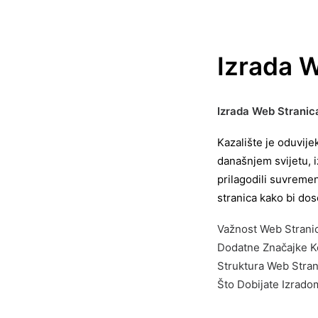
Izrada W
Izrada Web Stranica
Kazalište je oduvije
današnjem svijetu, i
prilagodili suvreme
stranica kako bi dos
Važnost Web Stranic
Dodatne Značajke K
Struktura Web Stran
Što Dobijate Izrado