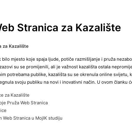
eb Stranica za Kazalište
 za Kazalište
k bilo mjesto koje spaja ljude, potiče razmišljanje i pruža nezab
zazovi su se promijenili, ali je važnost kazališta ostala nepromij
nim potrebama publike, kazališta su se okrenula online svijetu,
egnula svoju publiku na novi i inovativni način. U ovom članku ć
e za Kazalište
oje Pruža Web Stranica
ice
m Web Stranica u MojIK studiju