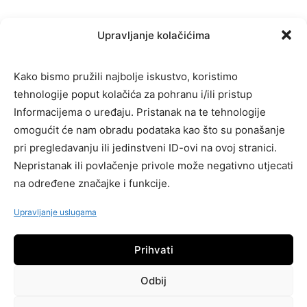
©
2025
Mojik Studio Sva Prava Pridržana.
Upravljanje kolačićima
ZIC d.o.o. | JIB: 4272423830004
Uvjeti Korištenja.
Kako bismo pružili najbolje iskustvo, koristimo
tehnologije poput kolačića za pohranu i/ili pristup
Informacijema o uređaju. Pristanak na te tehnologije
omogućit će nam obradu podataka kao što su ponašanje
pri pregledavanju ili jedinstveni ID-ovi na ovoj stranici.
Nepristanak ili povlačenje privole može negativno utjecati
Vrati se na vrh
na određene značajke i funkcije.
Upravljanje uslugama
Prihvati
Odbij
©
2025
Mojik Studio Sva Prava Pridržana.
ZIC d.o.o. | JIB: 4272423830004